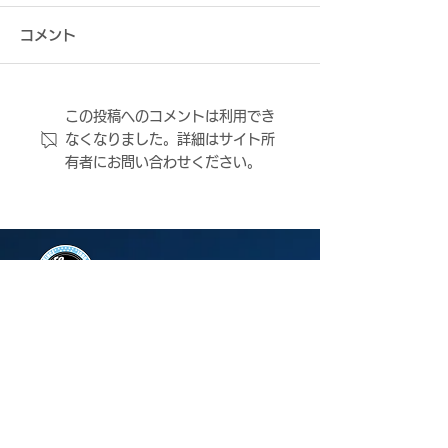
コメント
この投稿へのコメントは利用でき
8月2日（日） 2026年度
8月2日（日） 
なくなりました。詳細はサイト所
第31回大阪サッカー選手
第31回大阪サ
有者にお問い合わせください。
権大会 決勝 vs.FCティア
権大会 決勝 vs
モ枚方 試合結果
モ枚方 試合情報
ＦＣ大阪について
ニュース
観戦する