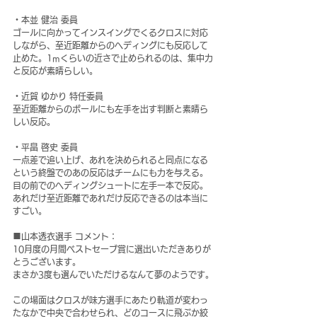
・本並 健治 委員
ゴールに向かってインスイングでくるクロスに対応
しながら、至近距離からのヘディングにも反応して
止めた。1mくらいの近さで止められるのは、集中力
と反応が素晴らしい。
・近賀 ゆかり 特任委員
至近距離からのボールにも左手を出す判断と素晴ら
しい反応。
・
平畠 啓史 委員
一点差で追い上げ、あれを決められると同点になる
という終盤でのあの反応はチームにも力を与える。
目の前でのヘディングシュートに左手一本で反応。
あれだけ至近距離であれだけ反応できるのは本当に
すごい。
■山本透衣選手 コメント：
10月度の月間ベストセーブ賞に選出いただきありが
とうございます。
まさか3度も選んでいただけるなんて夢のようです。
この場面はクロスが味方選手にあたり軌道が変わっ
たなかで中央で合わせられ、どのコースに飛ぶか絞