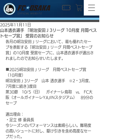
OFFICIAL WEBSITE
2025年11月11日
山本透衣選手 「明治安田Ｊ3リーグ 10月度 月間ベス
トセーブ賞」 受賞のお知らせ
各月の明治安田Ｊリーグにおいて、最も優れたセー
ブを表彰する「明治安田Ｊリーグ 月間ベストセーブ
賞」の10月度 受賞セーブに、山本透衣選手が選出さ
れましたのでお知らせいたします。
■2025明治安田Ｊリーグ　月間ベストセーブ賞
（10月度）
明治安田Ｊ3リーグ　山本 透衣選手　※2・3月度、
7月度に続き3度目
第30節　10/5（日）　ガイナーレ鳥取　vs.　FC大
阪（オールガイナーレYAJINスタジアム）　89分の
セーブ
選出理由：
・足立 修 委員長
今シーズンのパフォーマンスは素晴らしい。難易度
の高いシュートに対し、駆け引きを含め高度なセー
ブだった。