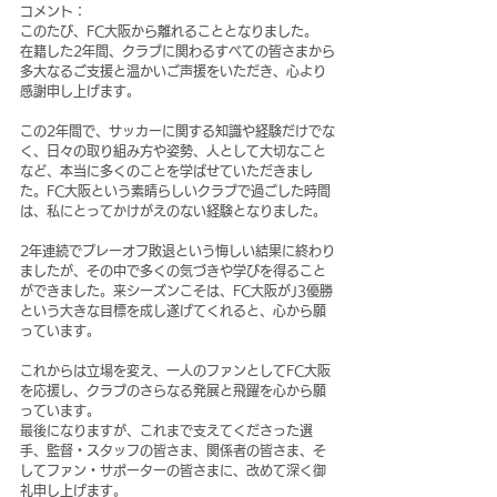
コメント：
このたび、FC大阪から離れることとなりました。
在籍した2年間、クラブに関わるすべての皆さまから
多大なるご支援と温かいご声援をいただき、心より
感謝申し上げます。
この2年間で、サッカーに関する知識や経験だけでな
く、日々の取り組み方や姿勢、人として大切なこと
など、本当に多くのことを学ばせていただきまし
た。FC大阪という素晴らしいクラブで過ごした時間
は、私にとってかけがえのない経験となりました。
2年連続でプレーオフ敗退という悔しい結果に終わり
ましたが、その中で多くの気づきや学びを得ること
ができました。来シーズンこそは、FC大阪がJ3優勝
という大きな目標を成し遂げてくれると、心から願
っています。
これからは立場を変え、一人のファンとしてFC大阪
を応援し、クラブのさらなる発展と飛躍を心から願
っています。
最後になりますが、これまで支えてくださった選
手、監督・スタッフの皆さま、関係者の皆さま、そ
してファン・サポーターの皆さまに、改めて深く御
礼申し上げます。