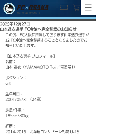
OFFICIAL WEBSITE
2025年12月27日
山本透衣選手 FC今治へ完全移籍のお知らせ
この度、FC大阪に所属しております山本透衣選手が
J2 FC今治へ完全移籍することとなりましたのでお
知らせいたします。
【山本透衣選手 プロフィール】
名前：
山本 透衣（YAMAMOTO Toi ／背番号1）
ポジション：
GK
生年月日：
2001/05/31（24歳）
身長/体重：
185cm/80kg
経歴：
2014-2016　北海道コンサドーレ札幌 U-15