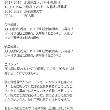
2017-2019　北海道コンサドーレ札幌 U-
18（2019年 北海道コンサドーレ札幌2種登録）
2020-2023　京都産業大学
2024- 　　 　FC大阪
今季成績：
J3 38試合0得点、カップ戦 0試合0得点、J2昇格プ
レーオフ 2試合0得点、天皇杯 1試合0得点、大阪サ
ッカー選手権 0試合0得点
通算成績：
J3 38試合0得点、カップ戦 0試合0得点、J2昇格プ
レーオフ 2試合0得点、天皇杯 1試合0得点
コメント：
FC大阪に関わるすべての皆様。この度、FC今治へ移
籍することになりました。
僕の背番号が入ったユニフォームやグッズを身につ
け、ともに戦ってくださる光景を初めて目にしたと
き、とても言葉では表せないほど感動・感激しまし
た。指先まで力が宿るような、震えるほどの勇気を
いただいたこと、決して忘れることはありません。
あと一歩のところでJ2昇格を逃した悔しさは今も消