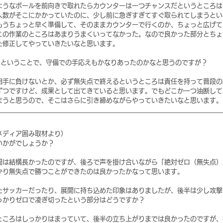
ようなボールを前向きで取れたらカウンターは一つチャンスだというところは
人数がそこにかかっていたのに、少し前に急ぎすぎてすぐ取られてしまうとい
もうちょっと早く準備して、そのままカウンターで行くのか、ちょっと広げて
この作業のところはあまりうまくいってなかった。なので良かった部分とちょ
た修正してやっていきたいなと思います。
トということで、守備での手応えもかなりあったのかなと思うのですが？
相手に負けないとか、必ず無失点で終えるというところは責任を持って普段の
ずつですけど、成果として出てきていると思います。でもどこか一つ油断して
まうと思うので、そこはさらに引き締めながらやっていきたいなと思います。
メディア囲み取材より）
いかがでしょうか？
間は結構長かったのですが、後ろで声を掛け合いながら「絶対ゼロ（無失点）
かり無失点で勝つことができたのは良かったかなって思います。
たサッカーだったり、展開に持ち込めた印象はありましたが、後半は少し攻撃
っかりゼロで凌ぎ切ったという部分はどうですか？
ところはしっかりはまっていて、後半の立ち上がりまでは良かったのですが、