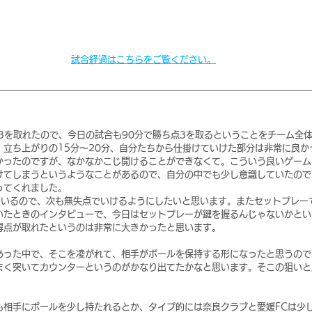
試合経過はこちらをご覧ください。
3を取れたので、今日の試合も90分で勝ち点3を取るということをチーム全
、立ち上がりの15分～20分、自分たちから仕掛けていけた部分は非常に良か
かったのですが、なかなかこじ開けることができなくて。こういう良いゲーム
けてしまうというようなことがあるので、自分の中でも少し意識していたので
ってくれました。
ているので、次も無失点でいけるようにしたいと思います。またセットプレー
いたときのインタビューで、今日はセットプレーが鍵を握るんじゃないかとい
得点が取れたというのは非常に大きかったと思います。
あった中で、そこを凌がれて、相手がボールを保持する形になったと思うので
まく突いてカウンターというのがかなり出てたかなと思います。そこの狙いと
も相手にボールを少し持たれるとか、タイプ的には奈良クラブと愛媛FCは少