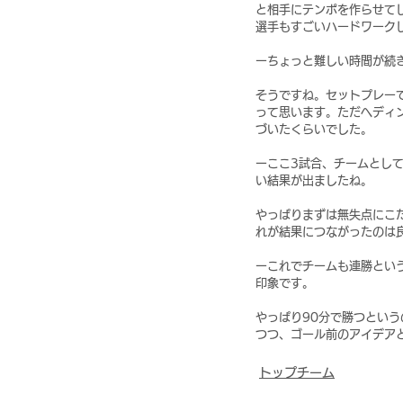
と相手にテンポを作らせて
選手もすごいハードワーク
ーちょっと難しい時間が続
そうですね。セットプレー
って思います。ただヘディ
づいたくらいでした。
ーここ3試合、チームとし
い結果が出ましたね。
やっぱりまずは無失点にこ
れが結果につながったのは
ーこれでチームも連勝とい
印象です。
やっぱり90分で勝つとい
つつ、ゴール前のアイデア
トップチーム