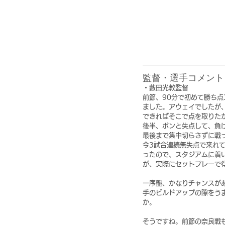
監督・選手コメント
・藪田光教監督
前節、90分で初めて勝ち点
ました。アウェイでしたが
できればそこで点を取りた
後半、ポンと失点して、負
最後まで集中切らさずに戦
今3試合連続無失点で来れ
ったので、スタジアムに着
が、実際にセットプレーで
ー序盤、かなりチャンスが
手のビルドアップの隙をう
か。
そうですね。前節の奈良戦