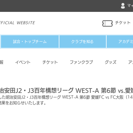
マ
FICIAL WEBSITE
チケット
試合・トップチーム
クラブを知る
アカデ
報
イベント
チケット
ファンクラブ
グッズ
ア
パートナー
メディア
その他
治安田J2・J3百年構想リーグ WEST-A 第6節 vs.
明治安田J2・J3百年構想リーグ WEST-A 第6節 愛媛FC vs FC大阪（1
結果をお知らせいたします。