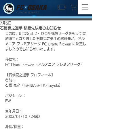
OFFICIAL WEBSITE
7月5日
石橋克之選手 移籍先決定のお知らせ
この度、明治安田J2・J3百年構想リーグをもって契
約満了となりました石橋克之選手の移籍先が、アル
メニア プレミアリーグ FC Urartu Erewan に決定し
ましたのでお知らせいたします。
移籍先：
FC Urartu Erewan（アルメニア プレミアリーグ）
【石橋克之選手 プロフィール】
名前：
石橋 克之（ISHIBASHI Katsuyuki）
ポジション：
FW
生年月日：
2002/01/10（24歳）
身長/体重：