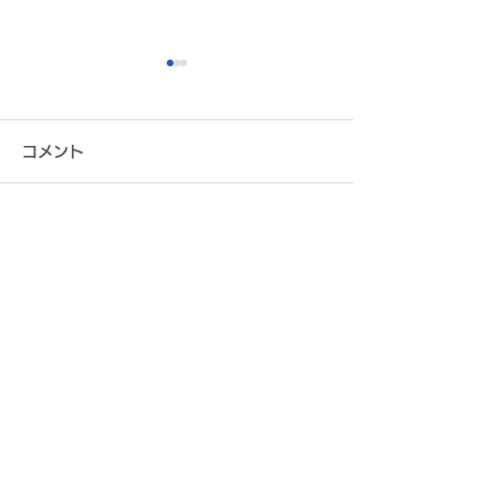
コメント
この投稿へのコメントは利用でき
チームスケジュール決定
8月2日（日） 
なくなりました。詳細はサイト所
のお知らせ
第31回大阪サ
有者にお問い合わせください。
権大会 決勝 vs
モ枚方 試合結果