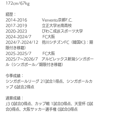
172cm/67kg
経歴：
2014-2016　　　　Vervento京都F.C.
2017-2019　　　　立正大学淞南高校
2020-2023　　　　びわこ成蹊スポーツ大学
2024-2024/7　　　FC大阪
2024/7-2024/12　抱川シチズンFC（韓国K3：期
限付き移籍）
2025-2025/7　　　FC大阪
2025/7～2026/7　アルビレックス新潟シンガポー
ル（シンガポール／期限付き移籍）
今季成績：
シンガポールリーグ 21試合1得点、シンガポールカ
ップ 6試合2得点
通算成績：
J3 0試合0得点、カップ戦 1試合0得点、天皇杯 0試
合0得点、大阪サッカー選手権 0試合0得点